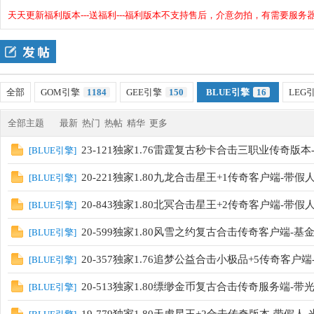
天天更新福利版本---送福利---福利版本不支持售后，介意勿拍，有需要服务器的
四
»
›
›
全部
GOM引擎
1184
GEE引擎
150
BLUE引擎
16
LEG
全部主题
最新
热门
热帖
精华
更多
23-121独家1.76雷霆复古秒卡合击三职业传奇版本
[
BLUE引擎
]
九
20-221独家1.80九龙合击星王+1传奇客户端-带假
[
BLUE引擎
]
20-843独家1.80北冥合击星王+2传奇客户端-带假
[
BLUE引擎
]
20-599独家1.80风雪之约复古合击传奇客户端-基
[
BLUE引擎
]
20-357独家1.76追梦公益合击小极品+5传奇客户
[
BLUE引擎
]
20-513独家1.80缥缈金币复古合击传奇服务端-带
[
BLUE引擎
]
版